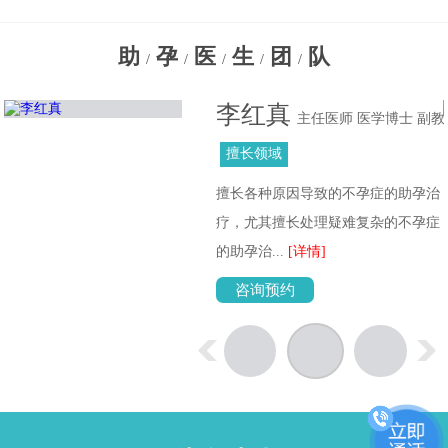
助
孕
医
生
团
队
/
/
/
/
/
李红真
主任医师 医学博士 副教
授
擅长领域
擅长各种原因导致的不孕症的助孕治
位
疗，尤其擅长处理疑难复杂的不孕症
的助孕治...
[详情]
咨询预约