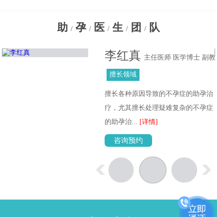
助
孕
医
生
团
队
/
/
/
/
/
李红真
主任医师 医学博士 副教
授
擅长领域
擅长各种原因导致的不孕症的助孕治
位
疗，尤其擅长处理疑难复杂的不孕症
的助孕治...
[详情]
咨询预约