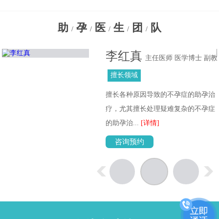
助
孕
医
生
团
队
/
/
/
/
/
李红真
主任医师 医学博士 副教
授
擅长领域
擅长各种原因导致的不孕症的助孕治
位
疗，尤其擅长处理疑难复杂的不孕症
的助孕治...
[详情]
咨询预约